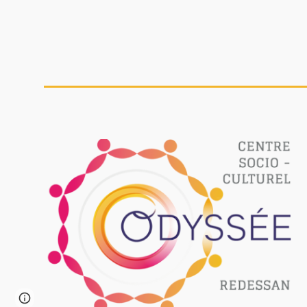
Page
Google Sites
Report abuse